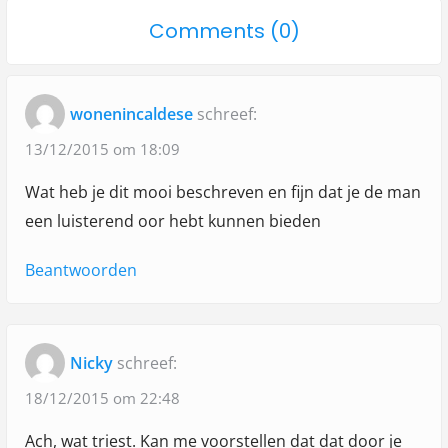
p
p
n
o
Comments (0)
o
o
a
n
s
s
"
t
t
v
wonenincaldese
schreef:
:
:
T
i
r
13/12/2015 om 18:09
g
i
Wat heb je dit mooi beschreven en fijn dat je de man
a
e
een luisterend oor hebt kunnen bieden
s
t
t
Beantwoorden
i
"
e
Nicky
schreef:
18/12/2015 om 22:48
Ach, wat triest. Kan me voorstellen dat dat door je