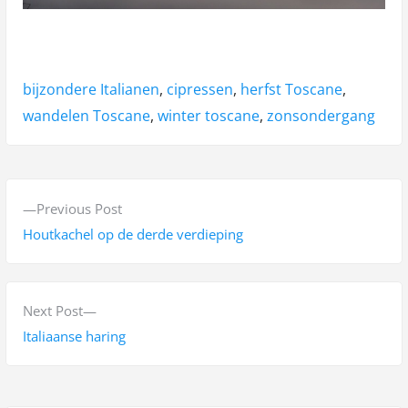
Tags:
bijzondere Italianen
,
cipressen
,
herfst Toscane
,
wandelen Toscane
,
winter toscane
,
zonsondergang
B
P
Previous Post
e
r
Houtkachel op de derde verdieping
r
e
v
i
i
N
Next Post
c
o
e
Italiaanse haring
h
u
x
s
t
t