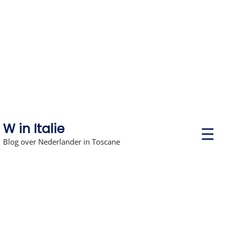
Skip
to
content
W in Italie
P
r
Blog over Nederlander in Toscane
i
m
a
r
y
M
e
n
u