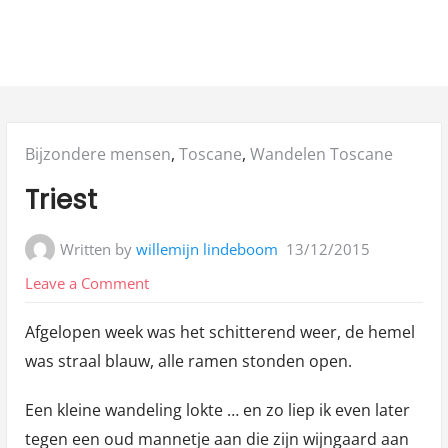
Posted
Bijzondere mensen
,
Toscane
,
Wandelen Toscane
in:
Triest
Written by
willemijn lindeboom
13/12/2015
on
Leave a Comment
Triest
Afgelopen week was het schitterend weer, de hemel
was straal blauw, alle ramen stonden open.
Een kleine wandeling lokte … en zo liep ik even later
tegen een oud mannetje aan die zijn wijngaard aan