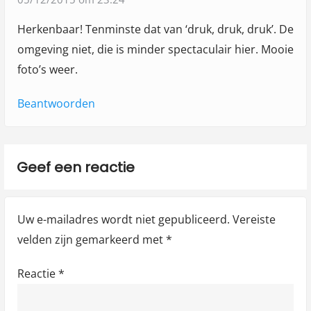
a
g
t
Herkenbaar! Tenminste dat van ‘druk, druk, druk’. De
a
f
omgeving niet, die is minder spectaculair hier. Mooie
o
t
foto’s weer.
t
i
o
Beantwoorden
e
’
s
v
Geef een reactie
a
n
Uw e-mailadres wordt niet gepubliceerd.
Vereiste
T
velden zijn gemarkeerd met
*
o
s
Reactie
*
c