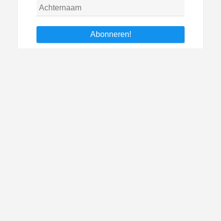
Archieven
Archieven
Copyright © 2026 W in Italie.
Theme Galaxis by
ScriptsTown
.
Blog
Over W in Italie
Andere stukjes van mijn hand