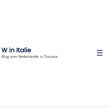
Skip
to
content
W in Italie
P
r
Blog over Nederlander in Toscane
i
m
a
r
y
M
e
n
u