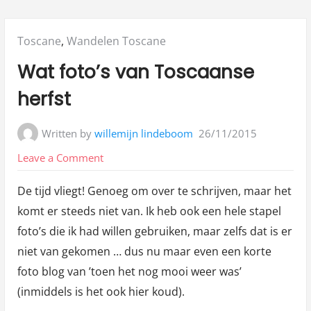
Posted
Toscane
,
Wandelen Toscane
in:
Wat foto’s van Toscaanse
herfst
Written by
willemijn lindeboom
26/11/2015
on
Leave a Comment
Wat
De tijd vliegt! Genoeg om over te schrijven, maar het
foto’s
komt er steeds niet van. Ik heb ook een hele stapel
van
foto’s die ik had willen gebruiken, maar zelfs dat is er
Toscaanse
niet van gekomen … dus nu maar even een korte
herfst
foto blog van ’toen het nog mooi weer was’
(inmiddels is het ook hier koud).