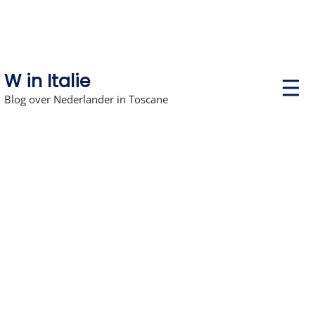
W in Italie
P
r
Blog over Nederlander in Toscane
i
m
a
r
y
M
e
n
u