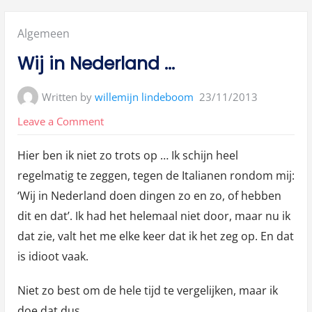
Posted
Algemeen
in:
Wij in Nederland …
Written by
willemijn lindeboom
23/11/2013
on
Leave a Comment
Wij
Hier ben ik niet zo trots op … Ik schijn heel
in
regelmatig te zeggen, tegen de Italianen rondom mij:
Nederland
‘Wij in Nederland doen dingen zo en zo, of hebben
…
dit en dat’. Ik had het helemaal niet door, maar nu ik
dat zie, valt het me elke keer dat ik het zeg op. En dat
is idioot vaak.
Niet zo best om de hele tijd te vergelijken, maar ik
doe dat dus.