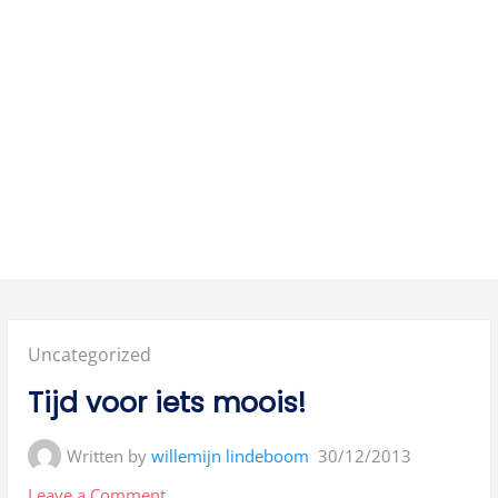
Posted
Uncategorized
in:
Tijd voor iets moois!
Written by
willemijn lindeboom
30/12/2013
on
Leave a Comment