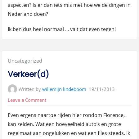
aspecten? Is er dan iets mis met hoe we de dingen in
Nederland doen?
Ik ben dus heel normaal … valt dat even tegen!
Posted
Uncategorized
in:
Verkeer(d)
Written by
willemijn lindeboom
19/11/2013
on
Leave a Comment
Verkeer(d)
Even ergens naartoe rijden hier rondom Florence,
kan zelden. Wat een hoeveelheid auto’s en grote
regelmaat aan ongelukken en wat een files steeds. Ik