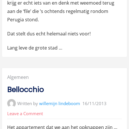
krijg er echt iets van en denk met weemoed terug
aan de ‘file’ die ’s ochtends regelmatig rondom
Perugia stond.
Dat stelt dus echt helemaal niets voor!
Lang leve de grote stad …
Posted
Algemeen
in:
Bellocchio
Written by
willemijn lindeboom
16/11/2013
on
Leave a Comment
Bellocchio
Het appartement dat we aan het opknappen zijn …