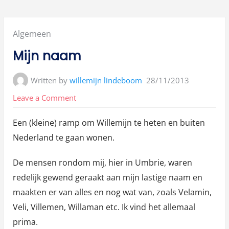
Posted
Algemeen
in:
Mijn naam
Written by
willemijn lindeboom
28/11/2013
on
Leave a Comment
Mijn
Een (kleine) ramp om Willemijn te heten en buiten
naam
Nederland te gaan wonen.
De mensen rondom mij, hier in Umbrie, waren
redelijk gewend geraakt aan mijn lastige naam en
maakten er van alles en nog wat van, zoals Velamin,
Veli, Villemen, Willaman etc. Ik vind het allemaal
prima.