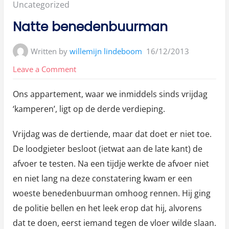
Posted
Uncategorized
in:
Natte benedenbuurman
Written by
willemijn lindeboom
16/12/2013
on
Leave a Comment
Natte
Ons appartement, waar we inmiddels sinds vrijdag
benedenbuurman
‘kamperen’, ligt op de derde verdieping.
Vrijdag was de dertiende, maar dat doet er niet toe.
De loodgieter besloot (ietwat aan de late kant) de
afvoer te testen. Na een tijdje werkte de afvoer niet
en niet lang na deze constatering kwam er een
woeste benedenbuurman omhoog rennen. Hij ging
de politie bellen en het leek erop dat hij, alvorens
dat te doen, eerst iemand tegen de vloer wilde slaan.