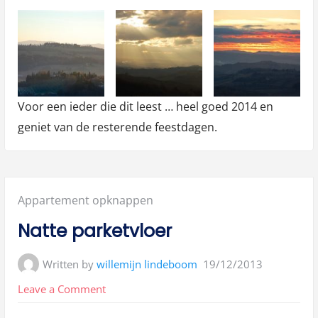
Voor een ieder die dit leest … heel goed 2014 en
geniet van de resterende feestdagen.
Posted
Appartement opknappen
in:
Natte parketvloer
Written by
willemijn lindeboom
19/12/2013
on
Leave a Comment
Natte