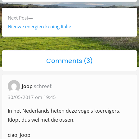
r
e
v
i
i
N
Next Post
c
o
e
Nieuwe energierekening Italie
h
u
x
s
t
t
p
p
n
o
Comments (3)
o
o
a
n
s
s
"
t
t
v
Joop
schreef:
:
:
V
i
o
30/05/2017 om 19:45
g
g
In het Nederlands heten deze vogels koereigers.
a
e
Klopt dus wel met die ossen.
l
t
s
ciao, Joop