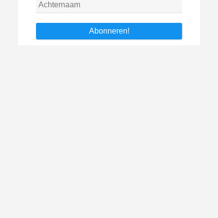
Archieven
Archieven
Copyright © 2026 W in Italie.
Theme Galaxis by
ScriptsTown
.
Blog
Over W in Italie
Andere stukjes van mijn hand