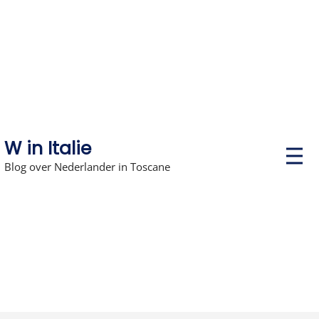
Skip
to
content
W in Italie
P
r
Blog over Nederlander in Toscane
i
m
a
r
y
M
e
n
u