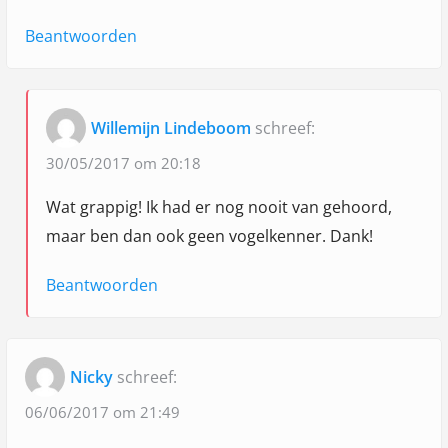
i
g
e
Beantwoorden
e
v
l
Willemijn Lindeboom
schreef:
o
g
30/05/2017 om 20:18
e
Wat grappig! Ik had er nog nooit van gehoord,
n
maar ben dan ook geen vogelkenner. Dank!
"
Beantwoorden
Nicky
schreef:
06/06/2017 om 21:49