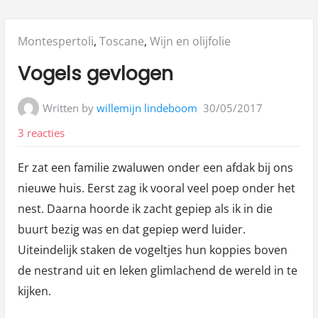
Posted
Montespertoli
,
Toscane
,
Wijn en olijfolie
in:
Vogels gevlogen
Written by
willemijn lindeboom
30/05/2017
op
3 reacties
Vogels
Er zat een familie zwaluwen onder een afdak bij ons
gevlogen
nieuwe huis. Eerst zag ik vooral veel poep onder het
nest. Daarna hoorde ik zacht gepiep als ik in die
buurt bezig was en dat gepiep werd luider.
Uiteindelijk staken de vogeltjes hun koppies boven
de nestrand uit en leken glimlachend de wereld in te
kijken.