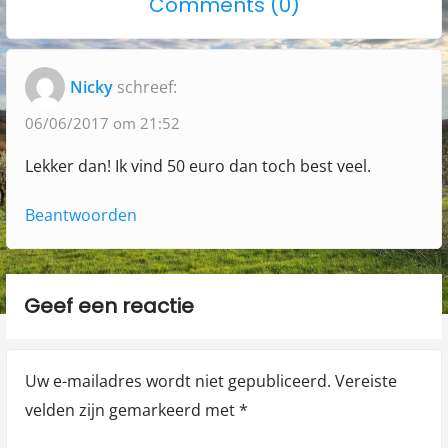
o
Comments (0)
o
o
a
n
s
s
"
t
t
v
Nicky
schreef:
:
:
N
i
i
06/06/2017 om 21:52
g
e
Lekker dan! Ik vind 50 euro dan toch best veel.
a
u
w
t
Beantwoorden
e
i
e
e
n
Geef een reactie
e
r
Uw e-mailadres wordt niet gepubliceerd.
Vereiste
g
velden zijn gemarkeerd met
*
i