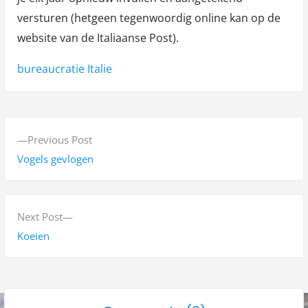
versturen (hetgeen tegenwoordig online kan op de
website van de Italiaanse Post).
Tags:
bureaucratie Italie
B
P
Previous Post
e
r
Vogels gevlogen
r
e
v
i
i
N
Next Post
c
o
e
Koeien
h
u
x
s
t
t
p
p
n