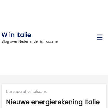
Skip
to
content
W in Italie
P
r
Blog over Nederlander in Toscane
i
m
a
r
y
M
e
n
u
Posted
Bureaucratie
,
Italiaans
in:
Nieuwe energierekening Italie