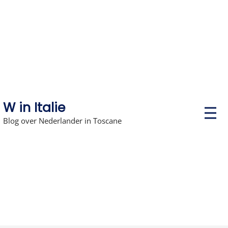
Skip
to
content
W in Italie
P
r
Blog over Nederlander in Toscane
i
m
a
r
y
M
e
n
u