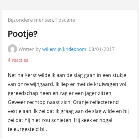
Posted
Bijzondere mensen
,
Toscane
in:
Pootje?
Written by
willemijn lindeboom
08/01/2017
op
4 reacties
Pootje?
Net na Kerst wilde ik aan de slag gaan in een stukje
van onze wijngaard. Ik liep er met de kruiwagen vol
gereedschap heen en zag er een jager zitten.
Geweer rechtop naast zich. Oranje reflecterend
vestje aan. Ik zei dat ik graag aan de slag wilde en hij
zei dat hij niet zou schieten. Hij keek er nogal
teleurgesteld bij.