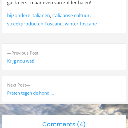
ga ik eerst maar even van zolder halen!
Tags:
bijzondere Italianen
,
italiaanse cultuur
,
streekproducten Toscane
,
winter toscane
B
P
Previous Post
e
r
Krijg nou wat!
r
e
v
i
i
N
Next Post
c
o
e
Praten tegen de hond …
h
u
x
s
t
t
p
p
n
o
Comments (4)
o
o