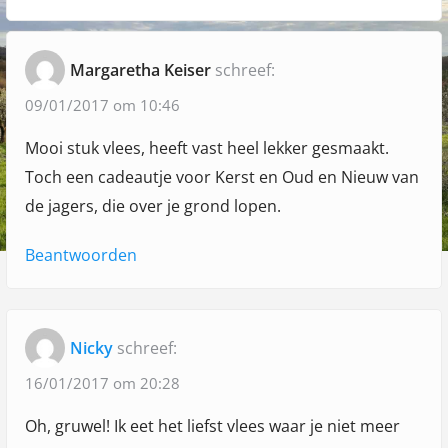
a
n
s
s
"
t
t
v
Margaretha Keiser
schreef:
:
:
P
i
o
09/01/2017 om 10:46
g
o
Mooi stuk vlees, heeft vast heel lekker gesmaakt.
a
t
Toch een cadeautje voor Kerst en Oud en Nieuw van
j
t
de jagers, die over je grond lopen.
e
i
?
Beantwoorden
e
"
Nicky
schreef:
16/01/2017 om 20:28
Oh, gruwel! Ik eet het liefst vlees waar je niet meer