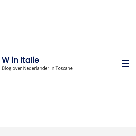
Skip
to
content
W in Italie
P
r
Blog over Nederlander in Toscane
i
m
a
r
y
M
e
n
u