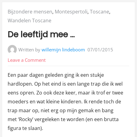
Posted
Bijzondere mensen
,
Montespertoli
,
Toscane
,
in:
Wandelen Toscane
De leeftijd mee …
Written by
willemijn lindeboom
07/01/2015
on
Leave a Comment
De
Een paar dagen geleden ging ik een stukje
leeftijd
hardlopen. Op het eind is een lange trap die ik wel
mee
eens opren. Zo ook deze keer, maar ik trof er twee
…
moeders en wat kleine kinderen. Ik rende toch de
trap maar op, niet erg op mijn gemak en bang
met ‘Rocky’ vergeleken te worden (en een brutta
figura te slaan).