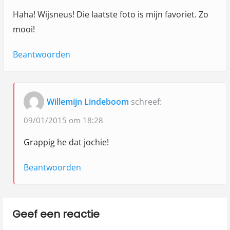
g
l
Haha! Wijsneus! Die laatste foto is mijn favoriet. Zo
a
e
mooi!
e
t
f
Beantwoorden
i
t
e
i
j
Willemijn Lindeboom
schreef:
d
09/01/2015 om 18:28
m
Grappig he dat jochie!
e
e
Beantwoorden
…
"
Geef een reactie