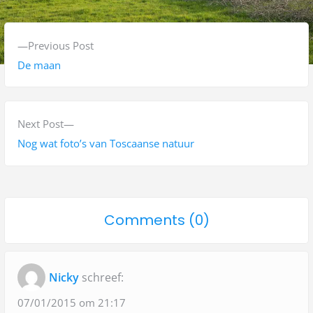
B
P
Previous Post
e
r
De maan
r
e
v
i
i
N
Next Post
c
o
e
Nog wat foto’s van Toscaanse natuur
h
u
x
s
t
t
p
p
n
o
Comments (0)
o
o
a
n
s
s
"
t
t
v
Nicky
schreef:
:
:
D
i
e
07/01/2015 om 21:17