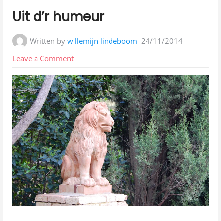
in:
Uit d’r humeur
Written by
willemijn lindeboom
24/11/2014
on
Leave a Comment
Uit
d’r
humeur