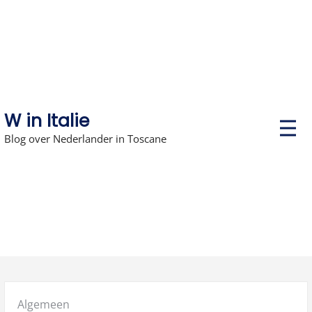
Skip
to
content
W in Italie
P
r
Blog over Nederlander in Toscane
i
m
a
r
y
M
e
n
u
Posted
Algemeen