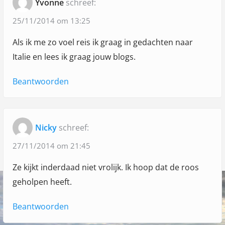
Yvonne
schreef:
:
:
U
i
i
25/11/2014 om 13:25
g
t
Als ik me zo voel reis ik graag in gedachten naar
a
d
Italie en lees ik graag jouw blogs.
’
t
r
Beantwoorden
i
h
e
u
m
Nicky
schreef:
e
27/11/2014 om 21:45
u
Ze kijkt inderdaad niet vrolijk. Ik hoop dat de roos
r
geholpen heeft.
"
Beantwoorden