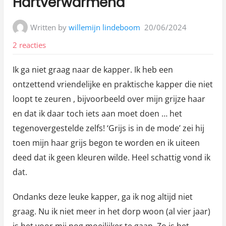
Hartverwarmend
Written by
willemijn lindeboom
20/06/2024
op
2 reacties
Hartverwarmend
Ik ga niet graag naar de kapper. Ik heb een
ontzettend vriendelijke en praktische kapper die niet
loopt te zeuren , bijvoorbeeld over mijn grijze haar
en dat ik daar toch iets aan moet doen … het
tegenovergestelde zelfs! ‘Grijs is in de mode’ zei hij
toen mijn haar grijs begon te worden en ik uiteen
deed dat ik geen kleuren wilde. Heel schattig vond ik
dat.
Ondanks deze leuke kapper, ga ik nog altijd niet
graag. Nu ik niet meer in het dorp woon (al vier jaar)
is het voor mij nog moeilijker te gaan. Zo is het