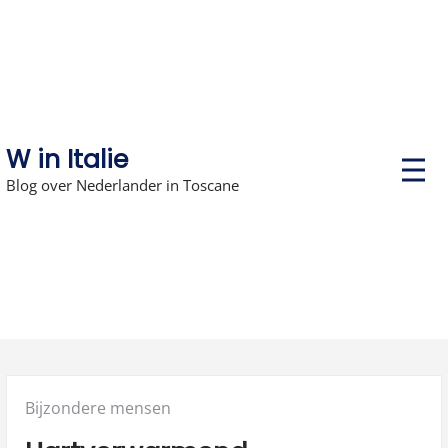
Skip
to
content
W in Italie
P
r
Blog over Nederlander in Toscane
i
m
a
r
y
M
e
n
u
Posted
Bijzondere mensen
in: