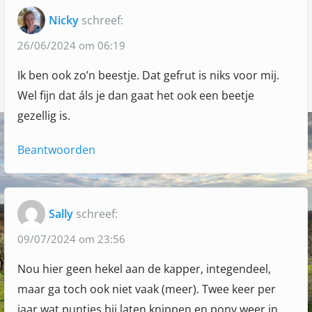
"
t
t
v
Nicky
schreef:
:
:
H
i
a
26/06/2024 om 06:19
g
r
Ik ben ook zo’n beestje. Dat gefrut is niks voor mij.
a
t
Wel fijn dat áls je dan gaat het ook een beetje
v
t
gezellig is.
e
i
r
Beantwoorden
e
w
a
r
Sally
schreef:
m
09/07/2024 om 23:56
e
Nou hier geen hekel aan de kapper, integendeel,
n
maar ga toch ook niet vaak (meer). Twee keer per
d
jaar wat puntjes bij laten knippen en pony weer in