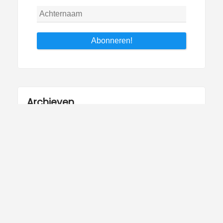
Archieven
Archieven
Copyright © 2026 W in Italie.
Theme Galaxis by
ScriptsTown
.
Blog
Over W in Italie
Andere stukjes van mijn hand