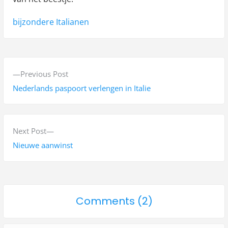
Tags:
bijzondere Italianen
B
P
Previous Post
e
r
Nederlands paspoort verlengen in Italie
r
e
v
i
i
N
Next Post
c
o
e
Nieuwe aanwinst
h
u
x
s
t
t
p
p
n
o
Comments (2)
o
o
a
n
s
s