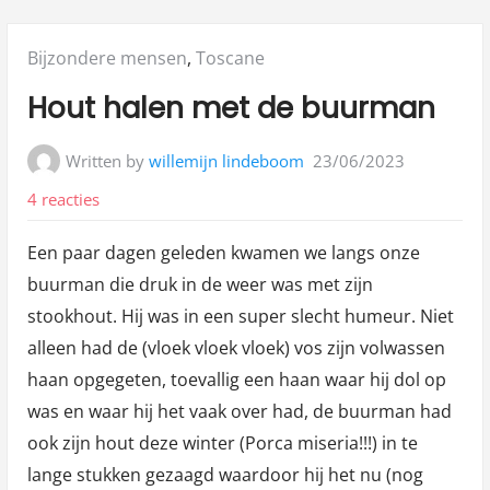
Posted
Bijzondere mensen
,
Toscane
in:
Hout halen met de buurman
Written by
willemijn lindeboom
23/06/2023
op
4 reacties
Hout
Een paar dagen geleden kwamen we langs onze
halen
buurman die druk in de weer was met zijn
met
stookhout. Hij was in een super slecht humeur. Niet
de
alleen had de (vloek vloek vloek) vos zijn volwassen
buurman
haan opgegeten, toevallig een haan waar hij dol op
was en waar hij het vaak over had, de buurman had
ook zijn hout deze winter (Porca miseria!!!) in te
lange stukken gezaagd waardoor hij het nu (nog