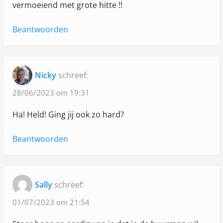
vermoeiend met grote hitte !!
d
e
Beantwoorden
b
u
u
Nicky
schreef:
r
28/06/2023 om 19:31
m
a
Ha! Held! Ging jij ook zo hard?
n
Beantwoorden
"
Sally
schreef:
01/07/2023 om 21:54