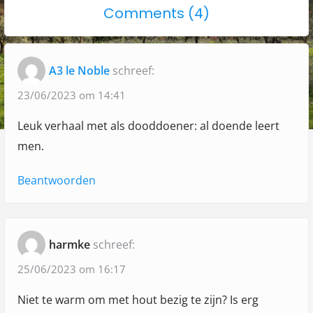
n
o
Comments (4)
o
o
a
n
s
s
"
t
t
v
A3 le Noble
schreef:
:
:
H
i
o
23/06/2023 om 14:41
g
u
Leuk verhaal met als dooddoener: al doende leert
a
t
men.
h
t
a
Beantwoorden
i
l
e
e
n
harmke
schreef:
m
25/06/2023 om 16:17
e
Niet te warm om met hout bezig te zijn? Is erg
t