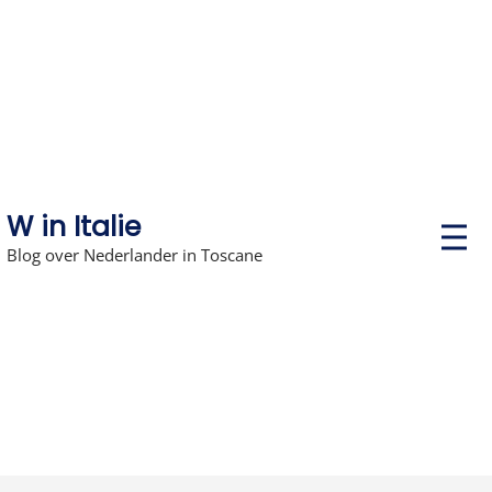
Skip
to
content
W in Italie
P
r
Blog over Nederlander in Toscane
i
m
a
r
y
M
e
n
u