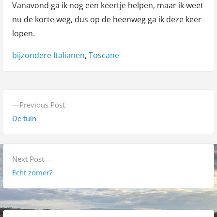
Vanavond ga ik nog een keertje helpen, maar ik weet
nu de korte weg, dus op de heenweg ga ik deze keer
lopen.
Tags:
bijzondere Italianen
,
Toscane
B
P
Previous Post
e
r
De tuin
r
e
v
i
i
N
Next Post
c
o
e
Echt zomer?
h
u
x
s
t
t
p
p