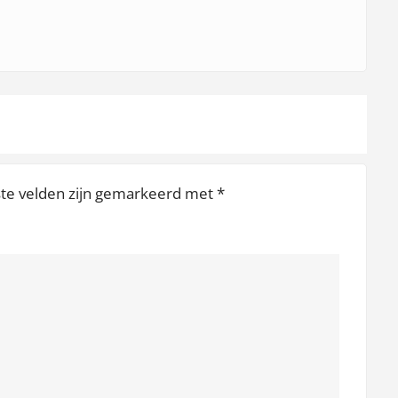
c
a
d
e
a
u
"
ste velden zijn gemarkeerd met
*