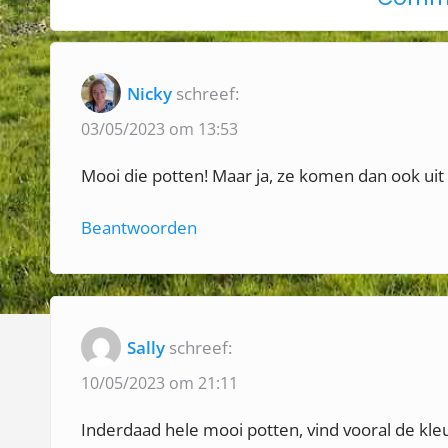
o
c
u
h
s
Nicky
schreef:
t
p
03/05/2023 om 13:53
o
n
s
Mooi die potten! Maar ja, ze komen dan ook ui
a
t
:
Beantwoorden
v
i
g
Sally
schreef:
a
10/05/2023 om 21:11
t
Inderdaad hele mooi potten, vind vooral de kleu