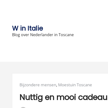
Skip
to
content
W in Italie
Blog over Nederlander in Toscane
Posted
Bijzondere mensen
,
Moestuin Toscane
in:
Nuttig en mooi cadeau