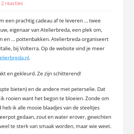
op
2 reacties
Nuttig
m een prachtig cadeau af te leveren … twee
en
mooi
ouw, eigenaar van Atelierbreda, een plek om,
cadeau
n en … pottenbakken. Atelierbreda organiseert
alie, bij Volterra. Op de website vind je meer
lierbreda.nl
.
t en gekleurd. Ze zijn schitterend!
spte bieten) en de andere met peterselie. Dat
 ik rooien want het begon te bloeien. Zonde om
heb ik alle mooie blaadjes van de steeltjes
teerpot gedaan, zout en water erover, gewichten
 veel te sterk van smaak worden, maar wie weet.