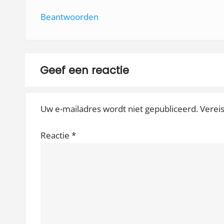
i
Beantwoorden
e
Geef een reactie
Uw e-mailadres wordt niet gepubliceerd.
Verei
Reactie
*