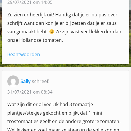
t
29/07/2021 om 14:05
o
Ze zien er heerlijk uit! Handig dat je er nu pas over
m
schrijft want dan kon je er bij zetten dat je er saus
a
van gemaakt hebt.
Ze zijn vast veel lekkerder dan
a
onze Hollandse tomaten.
t
j
Beantwoorden
e
s
"
Sally
schreef:
31/07/2021 om 08:34
Wat zijn dit er al veel. Ik had 3 tomaatje
plantjes/stekjes gekocht en blijkt dat 1 mini
trostomaatjes geeft en de andere grotere tomaten.
Wel lekker en zoet maar ze staan in de volle zon en