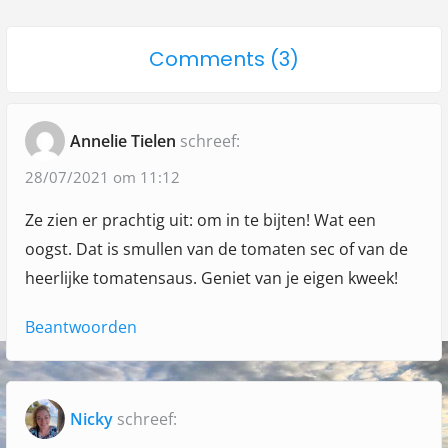
s
t
t
p
p
n
o
Comments (3)
o
o
a
n
s
s
"
t
t
v
Annelie Tielen
schreef:
:
:
O
i
n
28/07/2021 om 11:12
g
z
Ze zien er prachtig uit: om in te bijten! Wat een
a
e
oogst. Dat is smullen van de tomaten sec of van de
e
t
heerlijke tomatensaus. Geniet van je eigen kweek!
e
i
r
Beantwoorden
e
s
t
e
Nicky
schreef: