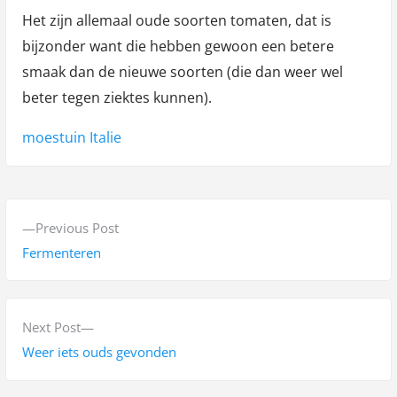
Het zijn allemaal oude soorten tomaten, dat is
bijzonder want die hebben gewoon een betere
smaak dan de nieuwe soorten (die dan weer wel
beter tegen ziektes kunnen).
Tags:
moestuin Italie
B
P
Previous Post
e
r
Fermenteren
r
e
v
i
i
N
Next Post
c
o
e
Weer iets ouds gevonden
h
u
x