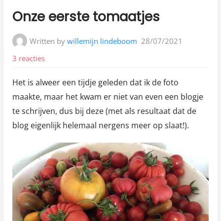
in:
Onze eerste tomaatjes
Written by
willemijn lindeboom
28/07/2021
op
3 reacties
Onze
Het is alweer een tijdje geleden dat ik de foto
eerste
maakte, maar het kwam er niet van even een blogje
tomaatjes
te schrijven, dus bij deze (met als resultaat dat de
blog eigenlijk helemaal nergens meer op slaat!).