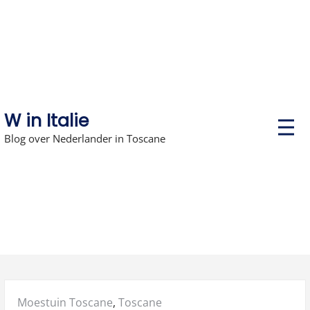
Skip
to
content
W in Italie
P
r
Blog over Nederlander in Toscane
i
m
a
r
y
M
e
n
u
Posted
Moestuin Toscane
,
Toscane