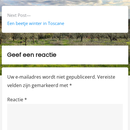
v
i
i
N
Next Post
c
o
e
Een beetje winter in Toscane
h
u
x
s
t
t
p
p
n
Geef een reactie
o
o
a
s
s
t
t
v
Uw e-mailadres wordt niet gepubliceerd.
Vereiste
:
:
i
velden zijn gemarkeerd met
*
g
Reactie
*
a
t
i