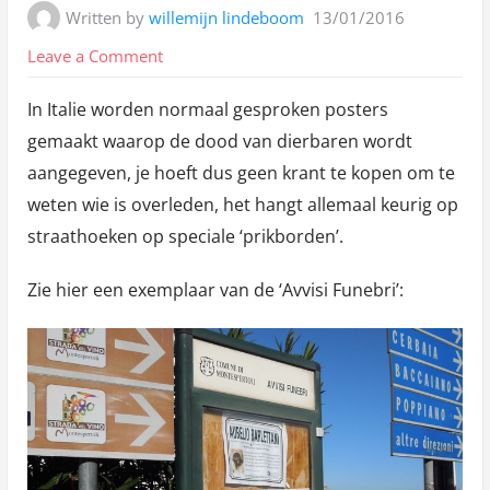
Written by
willemijn lindeboom
13/01/2016
on
Leave a Comment
Het
In Italie worden normaal gesproken posters
‘doden’
gemaakt waarop de dood van dierbaren wordt
prikbord
aangegeven, je hoeft dus geen krant te kopen om te
weten wie is overleden, het hangt allemaal keurig op
straathoeken op speciale ‘prikborden’.
Zie hier een exemplaar van de ‘Avvisi Funebri’: