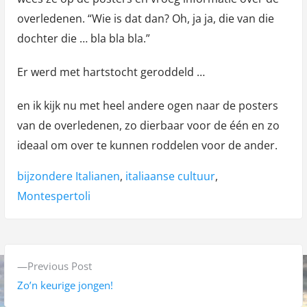
overledenen. “Wie is dat dan? Oh, ja ja, die van die
dochter die … bla bla bla.”
Er werd met hartstocht geroddeld …
en ik kijk nu met heel andere ogen naar de posters
van de overledenen, zo dierbaar voor de één en zo
ideaal om over te kunnen roddelen voor de ander.
Tags:
bijzondere Italianen
,
italiaanse cultuur
,
Montespertoli
B
P
Previous Post
e
r
Zo’n keurige jongen!
r
e