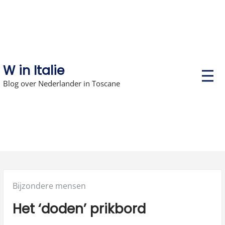
Skip
to
content
W in Italie
P
r
Blog over Nederlander in Toscane
i
m
a
r
y
M
e
n
u
Posted
Bijzondere mensen
in:
Het ‘doden’ prikbord