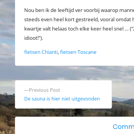
Nou ben ik de leeftijd ver voorbij waarop manne
steeds even heel kort gestreeld, vooral omdat h
kwartje valt helaas toch elke keer heel snel … (“
idioot!”).
Tags:
fietsen Chianti
,
fietsen Toscane
B
P
Previous Post
e
r
De sauna is hier niet uitgevonden
e
r
v
i
i
Comme
o