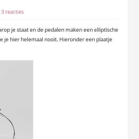
op
3 reacties
Bella
aarop je staat en de pedalen maken een elliptische
–
bellissima
ie je hier helemaal nooit. Hieronder een plaatje