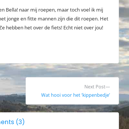
n Bella! naar mij roepen, maar toch voel ik mij
et jonge en fitte mannen zijn die dit roepen. Het
Ze hebben het over de fiets! Echt niet over jou!
N
Next Post
e
Wat hooi voor het ‘kippenbedje’
x
t
p
o
nts (3)
o