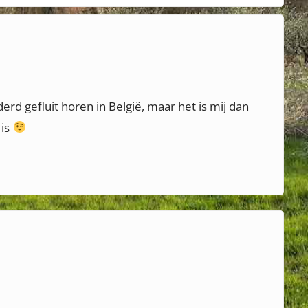
n
s
"
t
B
:
e
l
rd gefluit horen in België, maar het is mij dan
l
 is
a
–
b
e
l
l
i
s
s