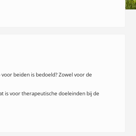
i
m
a
"
p voor beiden is bedoeld? Zowel voor de
at is voor therapeutische doeleinden bij de