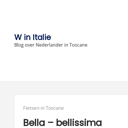
Skip
to
content
W in Italie
Blog over Nederlander in Toscane
Posted
Fietsen in Toscane
in:
Bella – bellissima