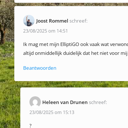
c
u
h
s
Joost Rommel
schreef:
t
p
23/08/2025 om 14:51
o
n
s
Ik mag met mijn ElliptiGO ook vaak wat verwonde
a
t
altijd onmiddellijk duidelijk dat het niet voor mij
:
v
Beantwoorden
i
g
a
Heleen van Drunen
schreef:
t
23/08/2025 om 15:13
i
?