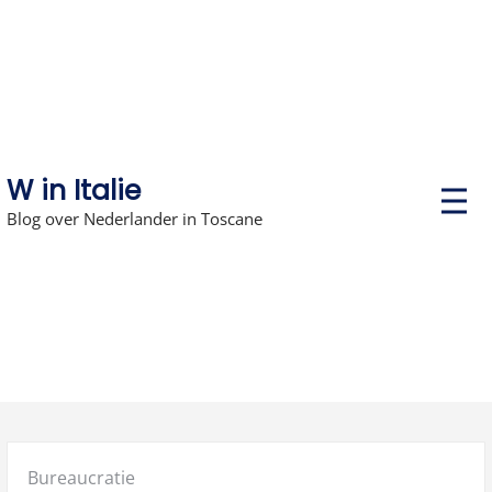
Skip
to
content
W in Italie
P
r
Blog over Nederlander in Toscane
i
m
a
r
y
M
e
n
u
Posted
Bureaucratie