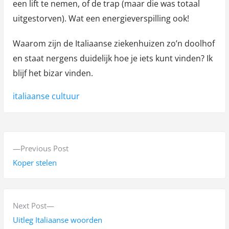
een lift te nemen, of de trap (maar die was totaal
uitgestorven). Wat een energieverspilling ook!
Waarom zijn de Italiaanse ziekenhuizen zo’n doolhof
en staat nergens duidelijk hoe je iets kunt vinden? Ik
blijf het bizar vinden.
Tags:
italiaanse cultuur
B
P
Previous Post
e
r
Koper stelen
r
e
v
i
i
N
Next Post
c
o
e
Uitleg Italiaanse woorden