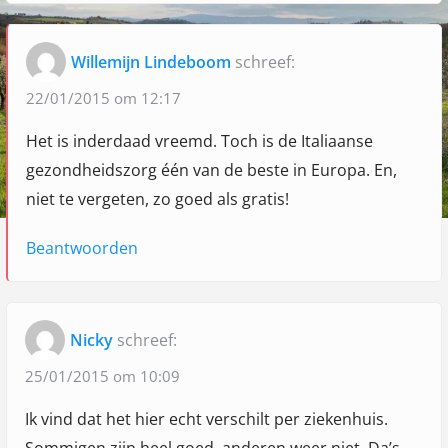
s
i
n
Willemijn Lindeboom
schreef:
I
22/01/2015 om 12:17
t
Het is inderdaad vreemd. Toch is de Italiaanse
a
gezondheidszorg één van de beste in Europa. En,
l
niet te vergeten, zo goed als gratis!
i
ë
Beantwoorden
"
Nicky
schreef:
25/01/2015 om 10:09
Ik vind dat het hier echt verschilt per ziekenhuis.