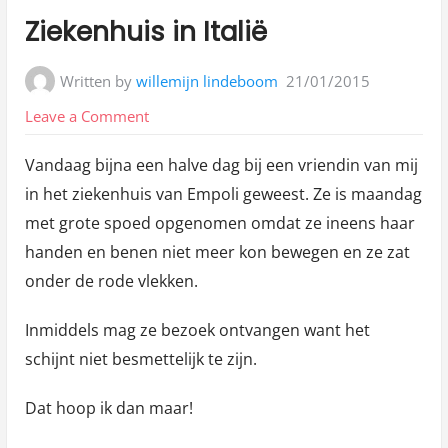
in:
Ziekenhuis in Italië
Written by
willemijn lindeboom
21/01/2015
on
Leave a Comment
Ziekenhuis
Vandaag bijna een halve dag bij een vriendin van mij
in
in het ziekenhuis van Empoli geweest. Ze is maandag
Italië
met grote spoed opgenomen omdat ze ineens haar
handen en benen niet meer kon bewegen en ze zat
onder de rode vlekken.
Inmiddels mag ze bezoek ontvangen want het
schijnt niet besmettelijk te zijn.
Dat hoop ik dan maar!