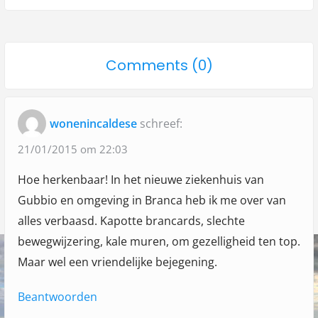
h
u
x
s
t
t
p
p
n
o
Comments (0)
o
o
a
n
s
s
"
t
t
v
wonenincaldese
schreef:
:
:
Z
i
i
21/01/2015 om 22:03
g
e
Hoe herkenbaar! In het nieuwe ziekenhuis van
a
k
Gubbio en omgeving in Branca heb ik me over van
e
t
alles verbaasd. Kapotte brancards, slechte
n
i
bewegwijzering, kale muren, om gezelligheid ten top.
h
Maar wel een vriendelijke bejegening.
e
u
Beantwoorden
i